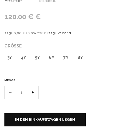
Hersteller
: Milalindo
120.00 € €
zzgl.
0,00 €
(
0.0%
MwSt.)
zzgl. Versand
GRÖSSE
3Y
4Y
5Y
6Y
7Y
8Y
MENGE
−
+
IN DEN EINKAUFSWAGEN LEGEN